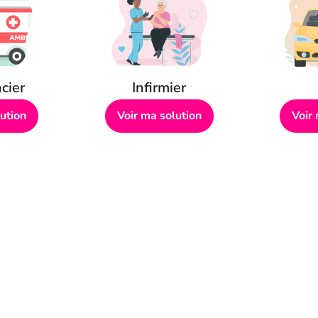
cier
Infirmier
ution
Voir ma solution
Voir