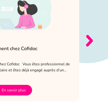
ment chez Cofidoc
Actu int
des 4 jo
2 mai 2023
hez Cofidoc Vous êtes professionnel de
taire et êtes déjà engagé auprès d’un…
Cofidoc ad
salariés. L
Actu interne
En savoir plus