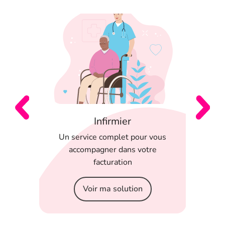
Infirmier
 en
Un service complet pour vous
T
 appli
accompagner dans votre
serein
facturation
Voir ma solution