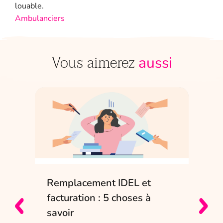
louable.
Ambulanciers
Vous aimerez
aussi
Remplacement IDEL et
IDE
e
facturation : 5 choses à
sol
savoir
Entr