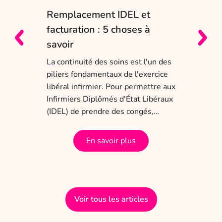
Remplacement IDEL et
IDE
e
facturation : 5 choses à
sol
savoir
Entr
char
La continuité des soins est l'un des
obli
piliers fondamentaux de l'exercice
dis
 ans
libéral infirmier. Pour permettre aux
tem
a
Infirmiers Diplômés d'État Libéraux
(IDEL) de prendre des congés,…
En savoir plus
Voir tous les articles