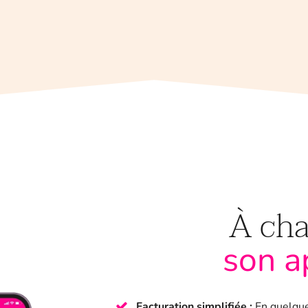
À cha
son a
Facturation simplifiée :
En quelque