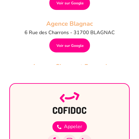
Voir sur Google
Agence Blagnac
6 Rue des Charrons - 31700 BLAGNAC
Voir sur Google
Agence Clermont Ferrand
8, rue Le Corbusier - 63800 COURNON
D'AUVERGNE
Voir sur Google
Agence Fréjus
745, av. du Capitaine Blazy - Les Jardins de
Appeler
l'Argentière - 83600 FRÉJUS