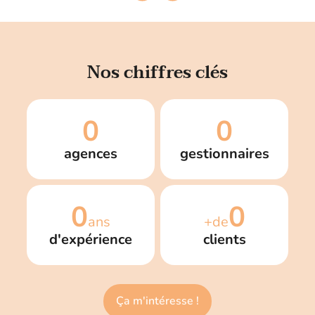
Nos chiffres clés
0
0
agences
gestionnaires
0
0
ans
+de
d'expérience
clients
Ça m'intéresse !