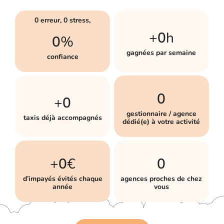
0 erreur, 0 stress,
+
0
h
0
%
gagnées par semaine
confiance
0
+
0
gestionnaire / agence
taxis déjà accompagnés
dédié(e) à votre activité
+
0
€
0
d’impayés évités chaque
agences proches de chez
année
vous