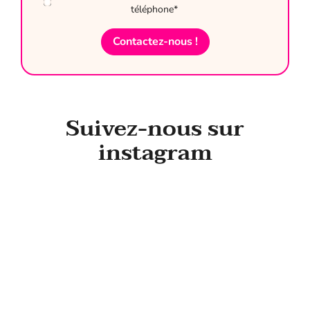
téléphone*
Voir sur Google
Agence Lyon
4, rue Victor de Laprade - 69008 LYON
Suivez-nous sur
Voir sur Google
instagram
Agence Marseille
74, boulevard Rabatau - 13008 MARSEILLE
Voir sur Google
Agence Monistrol
ZAC des Moletons - Bat. La Tour d'Étoile -
43120 MONISTROL-SUR-LOIRE