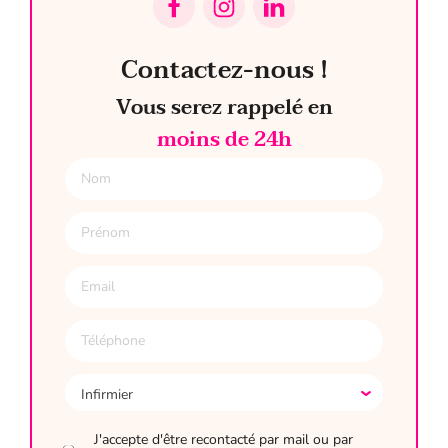
Voir sur Google
Contactez-nous !
Agence Labège
Vous serez rappelé en
51, rue Ampère - 31670 LABÈGE
moins de 24h
Voir sur Google
Agence Landerneau
Parc d'innovation de Mescoat - 29800
LANDERNEAU
Voir sur Google
Agence Lille St André
30, rue Félix Faure - 59350 SAINT-ANDRÉ-LEZ-
J'accepte d'être recontacté par mail ou par
LILLE