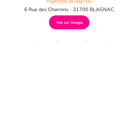
Agence Blagnac
6 Rue des Charrons - 31700 BLAGNAC
Voir sur Google
Agence Clermont Ferrand
8, rue Le Corbusier - 63800 COURNON
D'AUVERGNE
Voir sur Google
Agence Fréjus
745, av. du Capitaine Blazy - Les Jardins de
l'Argentière - 83600 FRÉJUS
Voir sur Google