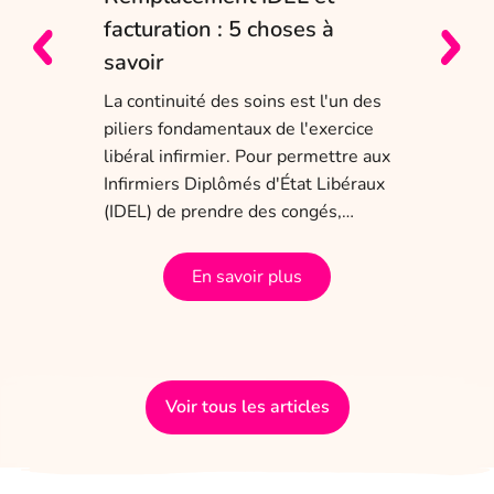
e
facturation : 5 choses à
sol
savoir
Entr
char
La continuité des soins est l'un des
obli
piliers fondamentaux de l'exercice
dis
 ans
libéral infirmier. Pour permettre aux
tem
a
Infirmiers Diplômés d'État Libéraux
(IDEL) de prendre des congés,…
En savoir plus
Voir tous les articles