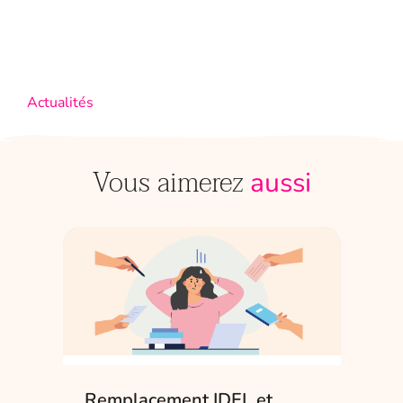
Actualités
Vous aimerez
aussi
Remplacement IDEL et
IDE