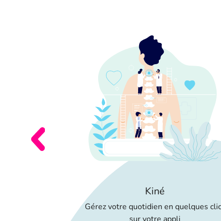
er
dministratives,
RE logiciel
ion
Kiné
Gérez votre quotidien en quelques cli
sur votre appli