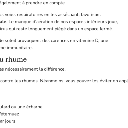
t également à prendre en compte.
nos voies respiratoires en les asséchant, favorisant
rale
. Le manque d’aération de nos espaces intérieurs joue,
 virus qui reste longuement piégé dans un espace fermé.
e de soleil provoquent des carences en vitamine D, une
ème immunitaire.
 au rhume
pas nécessairement la différence.
in contre les rhumes. Néanmoins, vous pouvez les éviter en app
oulard ou une écharpe.
z/éternuez
ar jours