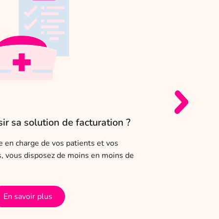
r sa solution de facturation ?
[Les Cof
n’aurais 
se en charge de vos patients et vos
es, vous disposez de moins en moins de
Cliente Co
libérale. 
administra
En savoir plus