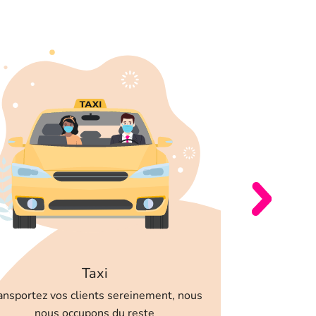
Autr
Découvrez v
Vo
Taxi
ansportez vos clients sereinement, nous
nous occupons du reste