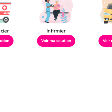
cier
Infirmier
ution
Voir ma solution
Voir