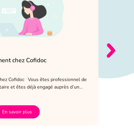
ment chez Cofidoc
Actu int
des 4 jo
2 mai 2023
hez Cofidoc Vous êtes professionnel de
taire et êtes déjà engagé auprès d’un…
Cofidoc ad
salariés. L
Actu interne
En savoir plus