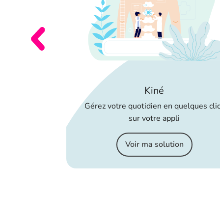
er
Kiné
dministratives,
Gérez votre quotidien en quelques cli
RE logiciel
sur votre appli
ion
Voir ma solution