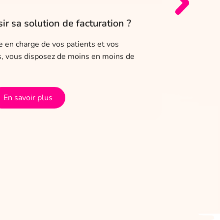
r sa solution de facturation ?
[Les Cof
n’aurais 
se en charge de vos patients et vos
es, vous disposez de moins en moins de
Cliente Co
libérale. 
administra
En savoir plus