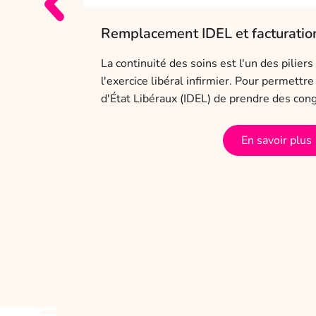
c, je
Remplacement IDEL et facturation
La continuité des soins est l'un des pilie
l'exercice libéral infirmier. Pour permettr
t confiance
d'État Libéraux (IDEL) de prendre des con
la manière
En savoir plus