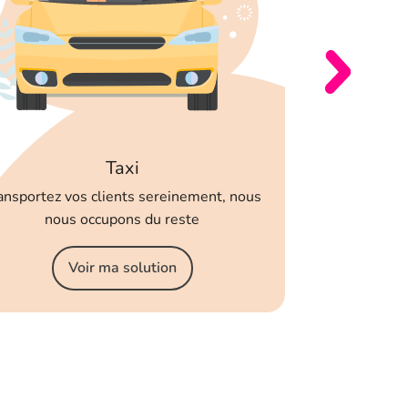
Autr
Découvrez v
Vo
Taxi
ansportez vos clients sereinement, nous
nous occupons du reste
Voir ma solution