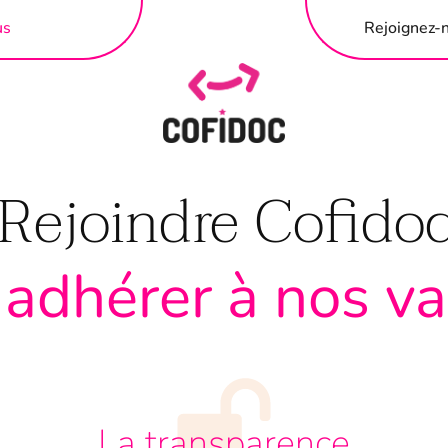
us
Rejoignez-
Rejoindre Cofido
 adhérer à nos v
La transparence