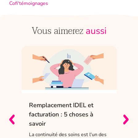
Cofi'témoignages
Vous aimerez
aussi
Remplacement IDEL et
IDE
e
facturation : 5 choses à
sol
savoir
Entr
char
La continuité des soins est l'un des