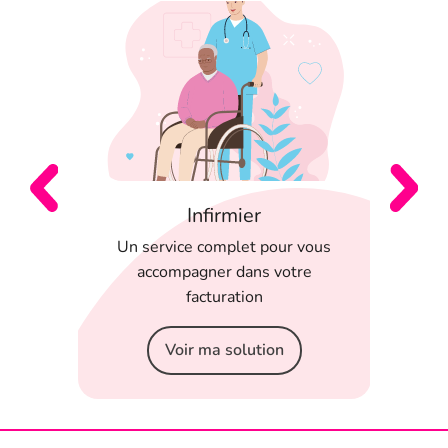
Infirmier
 en
Un service complet pour vous
T
 appli
accompagner dans votre
serein
facturation
Voir ma solution