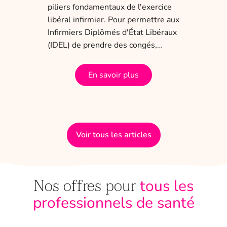
obli
piliers fondamentaux de l'exercice
dis
 ans
libéral infirmier. Pour permettre aux
tem
a
Infirmiers Diplômés d'État Libéraux
(IDEL) de prendre des congés,…
En savoir plus
Voir tous les articles
Nos offres pour
tous les
professionnels de santé