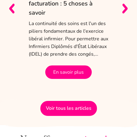
e
facturation : 5 choses à
sol
savoir
Entr
char
La continuité des soins est l'un des
obli
piliers fondamentaux de l'exercice
dis
 ans
libéral infirmier. Pour permettre aux
tem
a
Infirmiers Diplômés d'État Libéraux
(IDEL) de prendre des congés,…
En savoir plus
Voir tous les articles