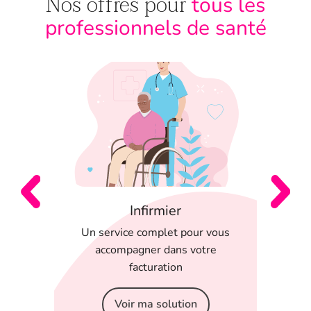
Nos offres pour
tous les
professionnels de santé
Infirmier
 en
Un service complet pour vous
T
 appli
accompagner dans votre
serein
facturation
Voir ma solution