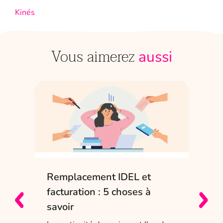
Kinés
Vous aimerez
aussi
Remplacement IDEL et
IDE
e
facturation : 5 choses à
sol
savoir
Entr
char