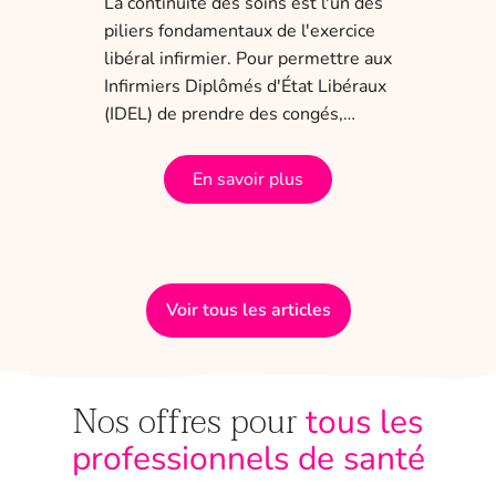
La continuité des soins est l'un des
obli
piliers fondamentaux de l'exercice
dis
 ans
libéral infirmier. Pour permettre aux
tem
a
Infirmiers Diplômés d'État Libéraux
(IDEL) de prendre des congés,…
En savoir plus
Voir tous les articles
Nos offres pour
tous les
professionnels de santé