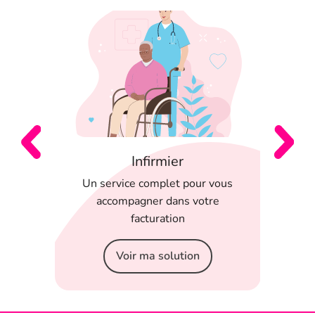
Infirmier
 en
Un service complet pour vous
T
 appli
accompagner dans votre
serein
facturation
Voir ma solution