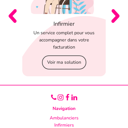
Infirmier
 en
Un service complet pour vous
T
 appli
accompagner dans votre
serein
facturation
Voir ma solution
Navigation
Ambulanciers
Infirmiers