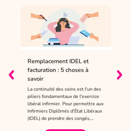
Remplacement IDEL et
IDE
e
facturation : 5 choses à
sol
savoir
Entr
char
La continuité des soins est l'un des
obli
piliers fondamentaux de l'exercice
dis
 ans
libéral infirmier. Pour permettre aux
tem
a
Infirmiers Diplômés d'État Libéraux
(IDEL) de prendre des congés,…