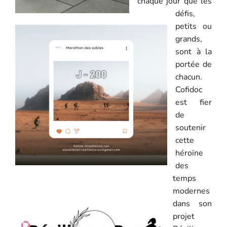
chaque jour que les
défis,
petits ou
grands,
sont à la
portée de
chacun.
Cofidoc
est fier
de
soutenir
cette
héroïne
des
temps
modernes
dans son
projet