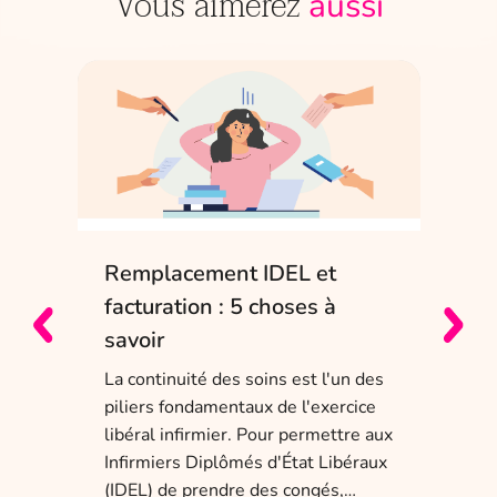
Vous aimerez
aussi
Remplacement IDEL et
IDE
e
facturation : 5 choses à
sol
savoir
Entr
char
La continuité des soins est l'un des
obli
piliers fondamentaux de l'exercice
dis
 ans
libéral infirmier. Pour permettre aux
tem
a
Infirmiers Diplômés d'État Libéraux
(IDEL) de prendre des congés,…