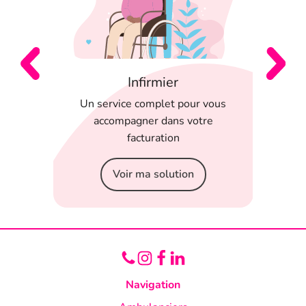
Infirmier
 en
Un service complet pour vous
T
 appli
accompagner dans votre
serein
facturation
Voir ma solution
Navigation