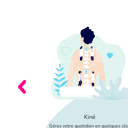
er
dministratives,
RE logiciel
ion
Kiné
Gérez votre quotidien en quelques cli