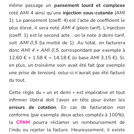
même passage un
pansement lourd et complexe
coté AMI 4 ainsi qu’une
injection sous-cutanée
(AMI
1). Le pansement (coeff. 4) est l’acte de coefficient le
plus élevé, il sera noté
AMI 4
(plein tarif). L’injection
(coeff. 1) est le second acte : on la note à demi-tarif,
soit
AMI 0,5
(la moitié de 1). Au total, on facturera
donc
AMI 4 + AMI 0,5
, correspondant par exemple à
12,60 € + 1,58 € = 14,18 € (si base AMI 3,15 €). Si,
en plus, un troisième soin avait été fait (par exemple
une prise de tension), celui-ci n’aurait pas été facturé
du tout.
Cette règle du « un et demi » est impérative et tout
infirmier libéral doit l’avoir en tête pour éviter les
erreurs de cotation
. En cas de facturation non
conforme (par exemple deux actes comptés à 100%),
la
CPAM
pourra réclamer un remboursement de
l’indu ou rejeter la facture. Heureusement, il existe