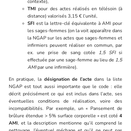
contexte),
TMI
pour des actes réalisés en télésoin (à
distance) valorisés 3,15 € l’unité,
SFI
est la lettre-clé équivalente à AMI pour
les sages-femmes (on la voit apparaître dans
la NGAP sur les actes que sages-femmes et
infirmiers peuvent réaliser en commun, par
ex. une prise de sang cotée
1,5 SFI
si
effectuée par une sage-femme au lieu de
1,5
AMI
par une infirmière).
En pratique, la
désignation de l’acte
dans la liste
NGAP est tout aussi importante que le code : elle
décrit précisément ce qui est inclus dans l’acte, ses
éventuelles conditions de réalisation, voire des
incompatibilités. Par exemple, un « Pansement de
brûlure étendue > 5% surface corporelle » est coté
4
AMI
, et la description mentionne qu’il comprend le
nettoyage, l’éventuel méchage et qu’il ne peut pas