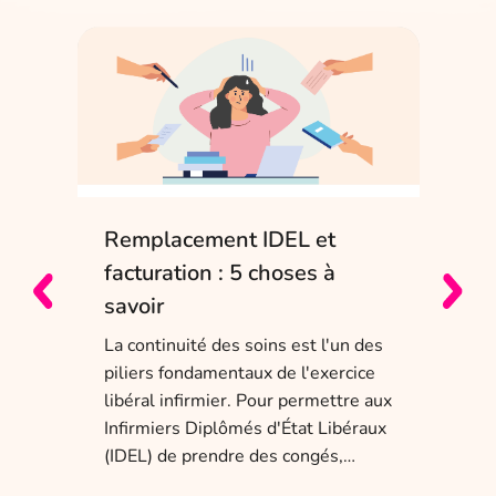
Remplacement IDEL et
IDE
e
facturation : 5 choses à
sol
savoir
Entr
char
La continuité des soins est l'un des
obli
piliers fondamentaux de l'exercice
dis
 ans
libéral infirmier. Pour permettre aux
tem
a
Infirmiers Diplômés d'État Libéraux
(IDEL) de prendre des congés,…