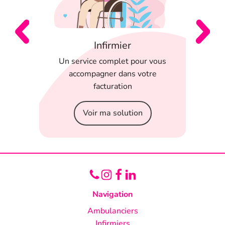
Infirmier
 en
Un service complet pour vous
T
 appli
accompagner dans votre
serein
facturation
Voir ma solution
Navigation
Ambulanciers
Infirmiers