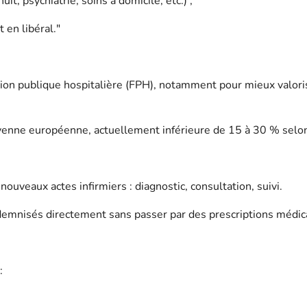
uit, psychiatrie, soins à domicile, etc.) ;
 en libéral."
ction publique hospitalière (FPH), notamment pour mieux valori
 moyenne européenne, actuellement inférieure de 15 à 30 % selo
ouveaux actes infirmiers : diagnostic, consultation, suivi.
indemnisés directement sans passer par des prescriptions médi
: