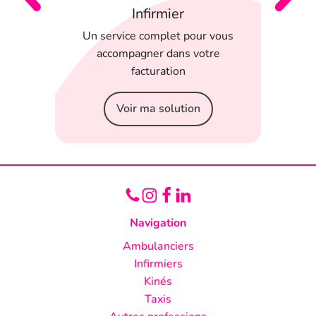
Infirmier
 en
Un service complet pour vous
T
 appli
accompagner dans votre
serein
facturation
Voir ma solution
Navigation
Ambulanciers
Infirmiers
Kinés
Taxis