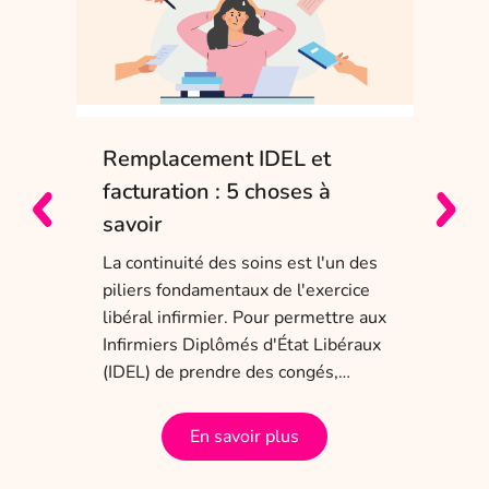
Remplacement IDEL et
IDE
e
facturation : 5 choses à
sol
savoir
Entr
char
La continuité des soins est l'un des
obli
piliers fondamentaux de l'exercice
dis
 ans
libéral infirmier. Pour permettre aux
tem
a
Infirmiers Diplômés d'État Libéraux
(IDEL) de prendre des congés,…
En savoir plus