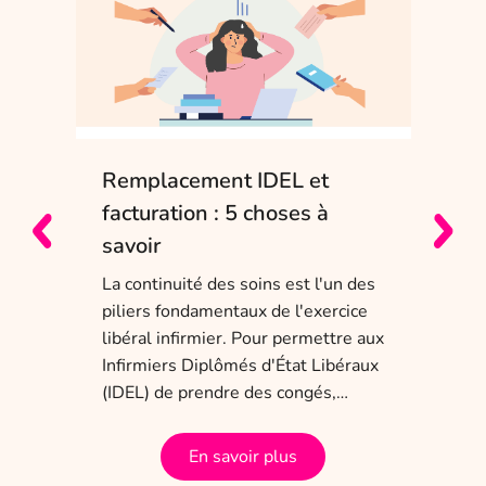
Remplacement IDEL et
IDE
e
facturation : 5 choses à
sol
savoir
Entr
char
La continuité des soins est l'un des
obli
piliers fondamentaux de l'exercice
dis
 ans
libéral infirmier. Pour permettre aux
tem
a
Infirmiers Diplômés d'État Libéraux
(IDEL) de prendre des congés,…
En savoir plus