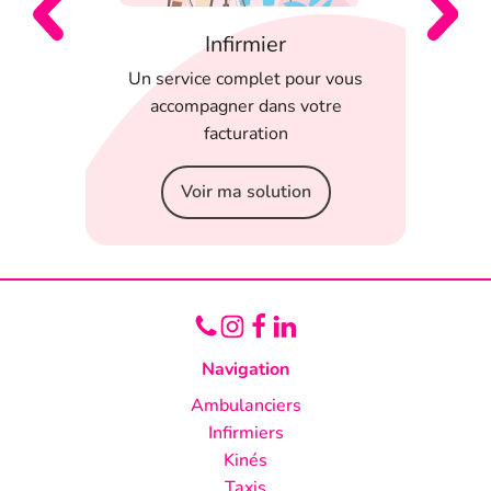
Infirmier
 en
Un service complet pour vous
T
 appli
accompagner dans votre
serein
facturation
Voir ma solution
Navigation
Ambulanciers
Infirmiers
Kinés
Taxis