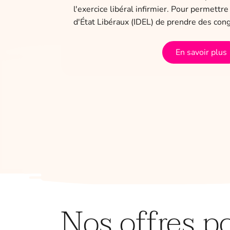
l'exercice libéral infirmier. Pour permettr
t confiance
d'État Libéraux (IDEL) de prendre des con
la manière
En savoir plus
Nos offres p