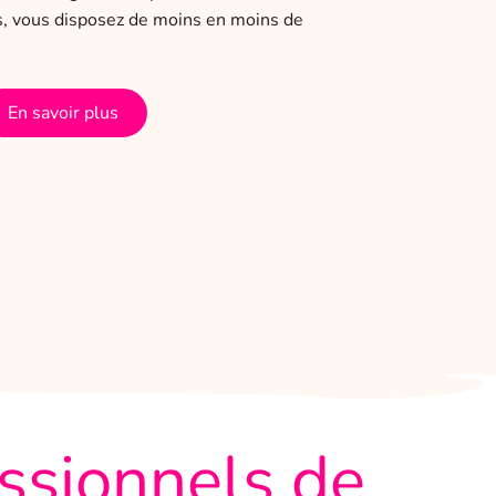
es, vous disposez de moins en moins de
Cliente Co
libérale. 
administra
En savoir plus
essionnels de