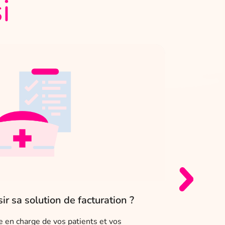
i
r sa solution de facturation ?
[Les Cof
n’aurais 
se en charge de vos patients et vos