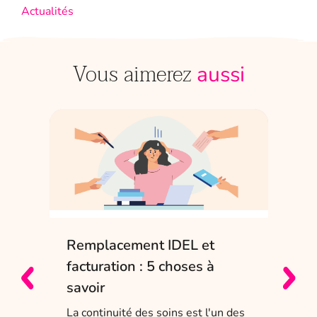
Actualités
Vous aimerez
aussi
Remplacement IDEL et
IDE
e
facturation : 5 choses à
sol
savoir
Entr
char
La continuité des soins est l'un des