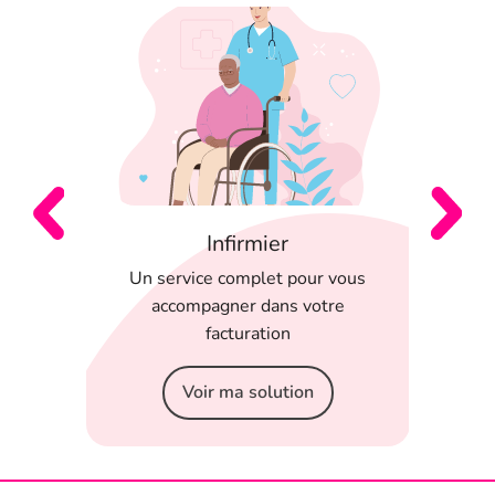
Infirmier
 en
Un service complet pour vous
T
 appli
accompagner dans votre
serein
facturation
Voir ma solution