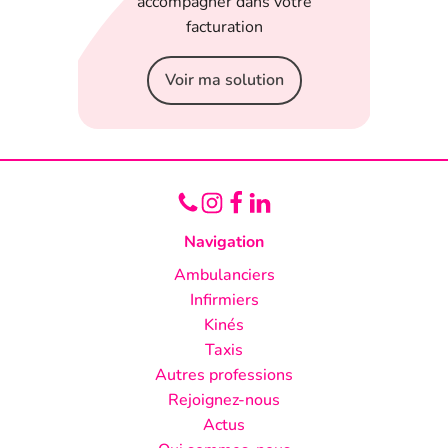
 appli
accompagner dans votre
serein
facturation
Voir ma solution
Navigation
Ambulanciers
Infirmiers
Kinés
Taxis
Autres professions
Rejoignez-nous
Actus