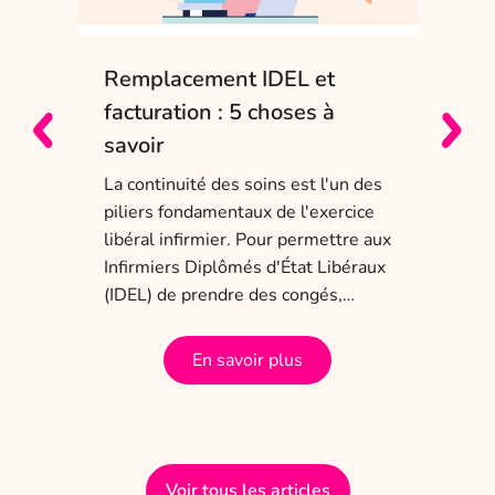
Remplacement IDEL et
IDE
e
facturation : 5 choses à
sol
savoir
Entr
char
La continuité des soins est l'un des
obli
piliers fondamentaux de l'exercice
dis
 ans
libéral infirmier. Pour permettre aux
tem
a
Infirmiers Diplômés d'État Libéraux
(IDEL) de prendre des congés,…
En savoir plus
Voir tous les articles