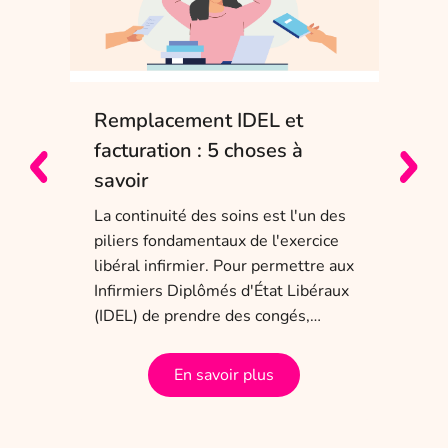
Remplacement IDEL et
IDE
e
facturation : 5 choses à
sol
savoir
Entr
char
La continuité des soins est l'un des
obli
piliers fondamentaux de l'exercice
dis
 ans
libéral infirmier. Pour permettre aux
tem
a
Infirmiers Diplômés d'État Libéraux
(IDEL) de prendre des congés,…
En savoir plus