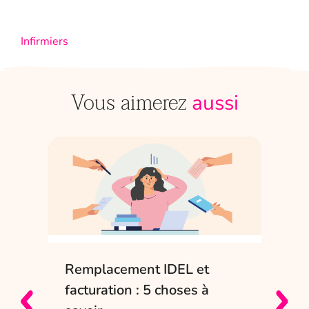
Infirmiers
Vous aimerez
aussi
Remplacement IDEL et
IDE
e
facturation : 5 choses à
sol