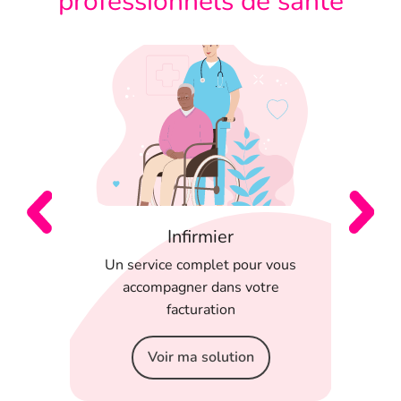
professionnels de santé
Infirmier
 en
Un service complet pour vous
T
 appli
accompagner dans votre
serein
facturation
Voir ma solution