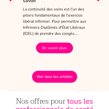
savoir
Entr
char
La continuité des soins est l'un des
obli
piliers fondamentaux de l'exercice
dis
 ans
libéral infirmier. Pour permettre aux
tem
a
Infirmiers Diplômés d'État Libéraux
(IDEL) de prendre des congés,…
En savoir plus
Voir tous les articles
Nos offres pour
tous les