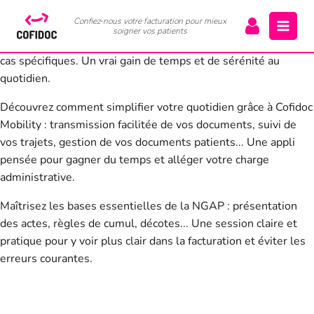
Les perfusions font partie des actes les plus complexes à
Confiez-nous votre facturation pour mieux
coter. Cette mini-formation vous aide à comprendre les règles
soigner vos patients
de cumul, les particularités selon le type de perfusion et les
cas spécifiques. Un vrai gain de temps et de sérénité au
quotidien.
Découvrez comment simplifier votre quotidien grâce à Cofidoc
Mobility : transmission facilitée de vos documents, suivi de
vos trajets, gestion de vos documents patients... Une appli
pensée pour gagner du temps et alléger votre charge
administrative.
Maîtrisez les bases essentielles de la NGAP : présentation
des actes, règles de cumul, décotes... Une session claire et
pratique pour y voir plus clair dans la facturation et éviter les
erreurs courantes.