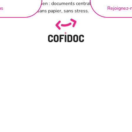
 facturation au quotidien : documents centralisés, Annexes gé
us
Rejoignez-
mps et travailler sans papier, sans stress.