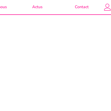
nérées automatiquement et transmission directe à votre
nous
Actus
Contact