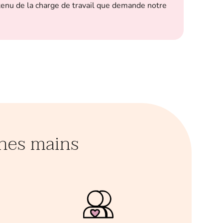
enu de la charge de travail que demande notre
tr
ba
nnes mains