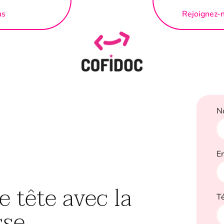
us
Rejoignez-
N
E
de tête avec la
T
se...