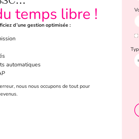
du temps libre !
V
ficiez d’une gestion optimisée :
mission
Typ
és
ets automatiques
AP
s erreur, nous nous occupons de tout pour
revenus.