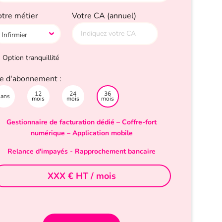
otre métier
Votre CA (annuel)
Option tranquillité
e d'abonnement :
12
24
36
sans
mois
mois
mois
Gestionnaire de facturation dédié – Coffre-fort
numérique – Application mobile
Relance d'impayés - Rapprochement bancaire
XXX
€ HT / mois