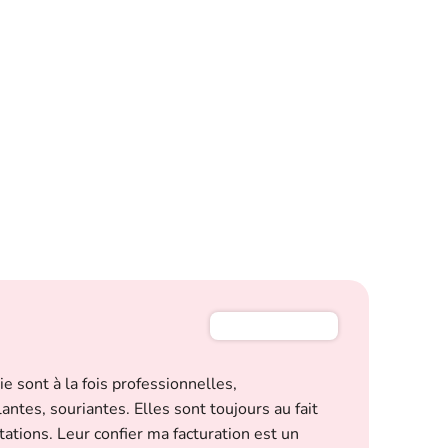
M
e sont à la fois professionnelles,
Le
antes, souriantes. Elles sont toujours au fait
di
tions. Leur confier ma facturation est un
pr